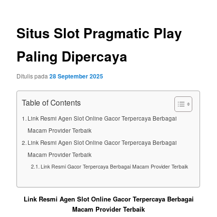
Situs Slot Pragmatic Play
Paling Dipercaya
Ditulis pada
28 September 2025
Table of Contents
Link Resmi Agen Slot Online Gacor Terpercaya Berbagai
Macam Provider Terbaik
Link Resmi Agen Slot Online Gacor Terpercaya Berbagai
Macam Provider Terbaik
Link Resmi Gacor Terpercaya Berbagai Macam Provider Terbaik
Link Resmi Agen Slot Online Gacor Terpercaya Berbagai
Macam Provider Terbaik