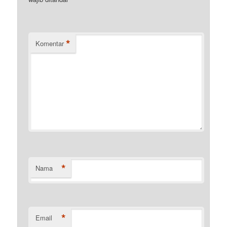
*
Komentar
*
Nama
*
Email