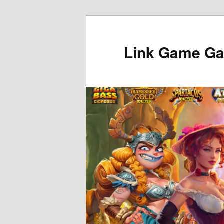
Langsung
Langsung
ke
ke
konten
konten
Link Game Ga
utama
sekunder