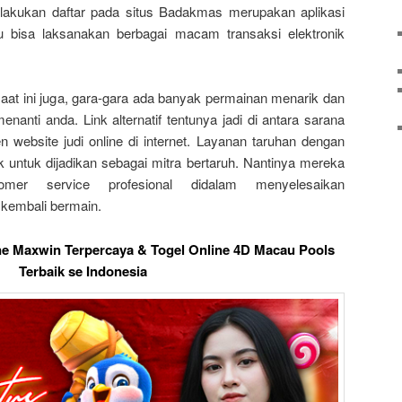
u lakukan daftar pada situs Badakmas merupakan aplikasi
 bisa laksanakan berbagai macam transaksi elektronik
saat ini juga, gara-gara ada banyak permainan menarik dan
anti anda. Link alternatif tentunya jadi di antara sarana
n website judi online di internet. Layanan taruhan dengan
ak untuk dijadikan sebagai mitra bertaruh. Nantinya mereka
mer service profesional didalam menyelesaikan
kembali bermain.
ne Maxwin Terpercaya & Togel Online 4D Macau Pools
Terbaik se Indonesia