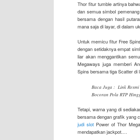
Thor fitur tumble artinya bah
dan semua simbol pemenang 
bersama dengan hasil putaran
mana saja di layar, di dalam u
Untuk memicu fitur Free Spi
dengan setidaknya empat simbo
liar akan menggantikan semu
Megaways juga memberi And
Spins bersama tiga Scatter di l
Baca Juga : Link Resm
Bocoran Pola RTP Hing
Tetapi, warna yang di sediak
bersama dengan grafik yang c
judi slot
Power of Thor Megaw
mendapatkan jackpot.…