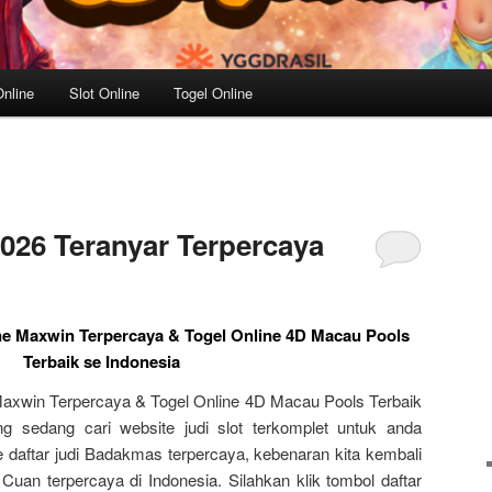
nline
Slot Online
Togel Online
2026 Teranyar Terpercaya
ne Maxwin Terpercaya & Togel Online 4D Macau Pools
Terbaik se Indonesia
axwin Terpercaya & Togel Online 4D Macau Pools Terbaik
g sedang cari website judi slot terkomplet untuk anda
e daftar judi Badakmas terpercaya, kebenaran kita kembali
uan terpercaya di Indonesia. Silahkan klik tombol daftar