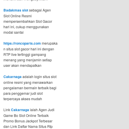
Badakmas slot
sebagai Agen
Slot Online Resmi
mempersembahkan Slot Gacor
hari ini, cukup menggunakan
modal santai
https://roncoparts.com
merupaka
n situs slot gacor hari ini dengan
RTP live tertinggi gampang
menang yang menjamin setiap
user akan mendapatkan
Cakarnaga
adalah login situs slot
online resmi yang menawarkan
pengalaman bermain terbaik bagi
para penggemar judi slot
terpercaya akses mudah
Link
Cakarnaga
ialah Agen Judi
Game Bo Slot Online Terbaik
Promo Bonus Jackpot Terbesar
dan Link Daftar Nama Situs Rtp