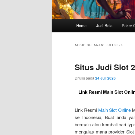
Menu
Home
Judi Bola
Poker O
utama
ARSIP BULANAN:
JULI 2026
Situs Judi Slot 
Ditulis pada
24 Juli 2026
Link Resmi Main Slot Onli
Link Resmi
Main Slot Online
M
se Indonesia, Buat anda yan
bermain atau kembali cari typ
mengulas mana provider Slot C