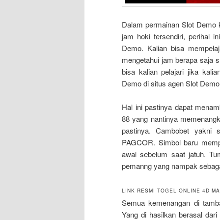
Dalam permainan Slot Demo k
jam hoki tersendiri, perihal 
Demo. Kalian bisa mempelaja
mengetahui jam berapa saja sl
bisa kalian pelajari jika ka
Demo di situs agen Slot Demo S
Hal ini pastinya dapat mena
88 yang nantinya memenangka
pastinya. Cambobet yakni si
PAGCOR. Simbol baru mempu
awal sebelum saat jatuh. Tum
pemanng yang nampak sebagai 
LINK RESMI TOGEL ONLINE 4D M
Semua kemenangan di tamba
Yang di hasilkan berasal dari