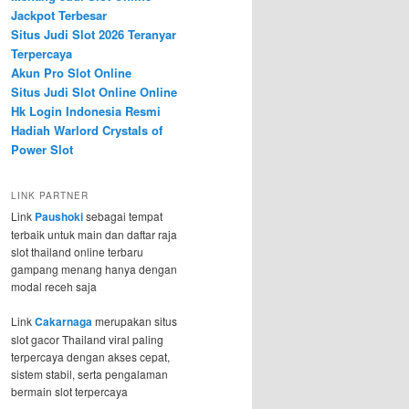
Jackpot Terbesar
Situs Judi Slot 2026 Teranyar
Terpercaya
Akun Pro Slot Online
Situs Judi Slot Online Online
Hk Login Indonesia Resmi
Hadiah Warlord Crystals of
Power Slot
LINK PARTNER
Link
Paushoki
sebagai tempat
terbaik untuk main dan daftar raja
slot thailand online terbaru
gampang menang hanya dengan
modal receh saja
Link
Cakarnaga
merupakan situs
slot gacor Thailand viral paling
terpercaya dengan akses cepat,
sistem stabil, serta pengalaman
bermain slot terpercaya