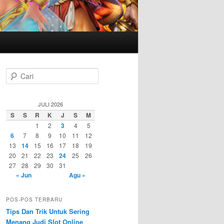
C
a
r
i
JULI 2026
S
S
R
K
J
S
M
1
2
3
4
5
6
7
8
9
10
11
12
13
14
15
16
17
18
19
20
21
22
23
24
25
26
27
28
29
30
31
« Jun
Agu »
POS-POS TERBARU
Tips Dan Trik Untuk Sering
Menang Judi Slot Online