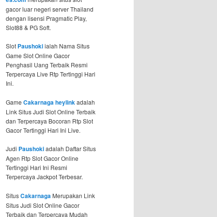
gacor luar negeri server Thailand
dengan lisensi Pragmatic Play,
Slot88 & PG Soft.
Slot
Paushoki
ialah Nama Situs
Game Slot Online Gacor
Penghasil Uang Terbaik Resmi
Terpercaya Live Rtp Tertinggi Hari
Ini.
Game
Cakarnaga heylink
adalah
Link Situs Judi Slot Online Terbaik
dan Terpercaya Bocoran Rtp Slot
Gacor Tertinggi Hari Ini Live.
Judi
Paushoki
adalah Daftar Situs
Agen Rtp Slot Gacor Online
Tertinggi Hari Ini Resmi
Terpercaya Jackpot Terbesar.
Situs
Cakarnaga
Merupakan Link
Situs Judi Slot Online Gacor
Terbaik dan Terpercaya Mudah