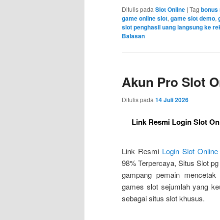
Ditulis pada
Slot Online
|
Tag
bonus 
game online slot
,
game slot demo
,
slot penghasil uang langsung ke re
Balasan
Akun Pro Slot O
Ditulis pada
14 Juli 2026
Link Resmi Login Slot O
Link Resmi
Login Slot Online
98% Terpercaya, Situs Slot pg 
gampang pemain mencetak k
games slot sejumlah yang keu
sebagai situs slot khusus.