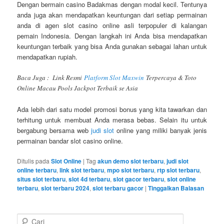
Dengan bermain casino Badakmas dengan modal kecil. Tentunya
anda juga akan mendapatkan keuntungan dari setiap permainan
anda di agen slot casino online asli terpopuler di kalangan
pemain Indonesia. Dengan langkah ini Anda bisa mendapatkan
keuntungan terbaik yang bisa Anda gunakan sebagai lahan untuk
mendapatkan rupiah.
Baca Juga : Link Resmi
Platform Slot Maxwin
Terpercaya & Toto
Online Macau Pools Jackpot Terbaik se Asia
Ada lebih dari satu model promosi bonus yang kita tawarkan dan
terhitung untuk membuat Anda merasa bebas. Selain itu untuk
bergabung bersama web
judi slot
online yang miliki banyak jenis
permainan bandar slot casino online.
Ditulis pada
Slot Online
|
Tag
akun demo slot terbaru
,
judi slot
online terbaru
,
link slot terbaru
,
mpo slot terbaru
,
rtp slot terbaru
,
situs slot terbaru
,
slot 4d terbaru
,
slot gacor terbaru
,
slot online
terbaru
,
slot terbaru 2024
,
slot terbaru gacor
|
Tinggalkan Balasan
C