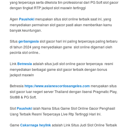
yang terpercaya serta dikelola tim professional dari PG Soft slot gacor
dengan tingkat RTP jackpot slot maxwin tertinggi
Agen
Paushoki
merupakan situs slot online terbaik saat ini, yang
menyediakan permainan slot gacor pasti akan memberikan kamu
banyak keuntungan.
Situs
gerbangasia
slot gacor hari ini paling terpercaya paling terbaru
di tahun 2024 yang menyediakan game slot online digemari oleh
pecinta slot online..
Link
Betnesia
adalah situs judi slot online gacor terpercaya resmi
menyediakan berbagai game slot gacor terbaik dengan bonus
jackpot maxwin
Betnesia
https://www.asianescortlosangeles.com
merupakan situs
slot gacor luar negeri server Thailand dengan lisensi Pragmatic Play,
Slot88 & PG Soft.
Slot
Paushoki
ialah Nama Situs Game Slot Online Gacor Penghasil
Uang Terbaik Resmi Terpercaya Live Rtp Tertinggi Hari Ini.
Game
Cakarnaga heylink
adalah Link Situs Judi Slot Online Terbaik