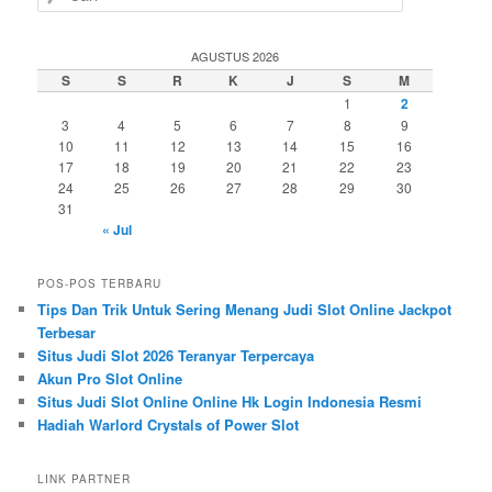
a
r
i
AGUSTUS 2026
S
S
R
K
J
S
M
1
2
3
4
5
6
7
8
9
10
11
12
13
14
15
16
17
18
19
20
21
22
23
24
25
26
27
28
29
30
31
« Jul
POS-POS TERBARU
Tips Dan Trik Untuk Sering Menang Judi Slot Online Jackpot
Terbesar
Situs Judi Slot 2026 Teranyar Terpercaya
Akun Pro Slot Online
Situs Judi Slot Online Online Hk Login Indonesia Resmi
Hadiah Warlord Crystals of Power Slot
LINK PARTNER