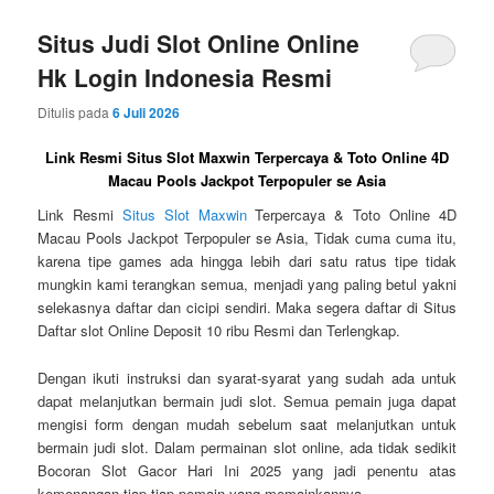
Situs Judi Slot Online Online
Hk Login Indonesia Resmi
Ditulis pada
6 Juli 2026
Link Resmi Situs Slot Maxwin Terpercaya & Toto Online 4D
Macau Pools Jackpot Terpopuler se Asia
Link Resmi
Situs Slot Maxwin
Terpercaya & Toto Online 4D
Macau Pools Jackpot Terpopuler se Asia, Tidak cuma cuma itu,
karena tipe games ada hingga lebih dari satu ratus tipe tidak
mungkin kami terangkan semua, menjadi yang paling betul yakni
selekasnya daftar dan cicipi sendiri. Maka segera daftar di Situs
Daftar slot Online Deposit 10 ribu Resmi dan Terlengkap.
Dengan ikuti instruksi dan syarat-syarat yang sudah ada untuk
dapat melanjutkan bermain judi slot. Semua pemain juga dapat
mengisi form dengan mudah sebelum saat melanjutkan untuk
bermain judi slot. Dalam permainan slot online, ada tidak sedikit
Bocoran Slot Gacor Hari Ini 2025 yang jadi penentu atas
kemenangan tiap-tiap pemain yang memainkannya.