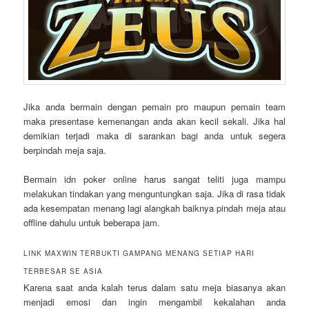
Jika anda bermain dengan pemain pro maupun pemain team
maka presentase kemenangan anda akan kecil sekali. Jika hal
demikian terjadi maka di sarankan bagi anda untuk segera
berpindah meja saja.
Bermain idn poker online harus sangat teliti juga mampu
melakukan tindakan yang menguntungkan saja. Jika di rasa tidak
ada kesempatan menang lagi alangkah baiknya pindah meja atau
offline dahulu untuk beberapa jam.
LINK MAXWIN TERBUKTI GAMPANG MENANG SETIAP HARI
TERBESAR SE ASIA
Karena saat anda kalah terus dalam satu meja biasanya akan
menjadi emosi dan ingin mengambil kekalahan anda