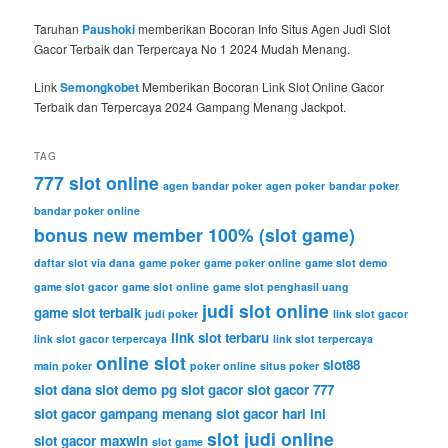
Taruhan
Paushoki
memberikan Bocoran Info Situs Agen Judi Slot
Gacor Terbaik dan Terpercaya No 1 2024 Mudah Menang.
Link
Semongkobet
Memberikan Bocoran Link Slot Online Gacor
Terbaik dan Terpercaya 2024 Gampang Menang Jackpot.
TAG
777 slot online
agen bandar poker
agen poker
bandar poker
bandar poker online
bonus new member 100% (slot game)
daftar slot via dana
game poker
game poker online
game slot demo
game slot gacor
game slot online
game slot penghasil uang
judi slot online
game slot terbaik
judi poker
link slot gacor
link slot terbaru
link slot gacor terpercaya
link slot terpercaya
online slot
slot88
main poker
poker online
situs poker
slot dana
slot demo pg
slot gacor
slot gacor 777
slot gacor gampang menang
slot gacor hari ini
slot judi online
slot gacor maxwin
slot game