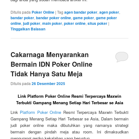
Ditulis pada
Poker Online
|
Tag
agen bandar poker
,
agen poker
,
bandar poker
,
bandar poker online
,
game poker
,
game poker
online
,
judi poker
,
main poker
,
poker online
,
situs poker
|
Tinggalkan Balasan
Cakarnaga Menyarankan
Bermain IDN Poker Online
Tidak Hanya Satu Meja
Ditulis pada
26 Desember 2025
Link Platform Poker Online Resmi Terpercaya Maxwin
Terbukti Gampang Menang Setiap Hari Terbesar se Asia
Link
Platform Poker Online
Resmi Terpercaya Maxwin Terbukti
Gampang Menang Setiap Hari Terbesar se Asia, Dalam bermain
judi poker online maka dibutuhkan yang namanya strategi
bermain dengan pindah meja atau room. Ini dimaksudkan
mengurangi resiko kekalahan yang beruntun.