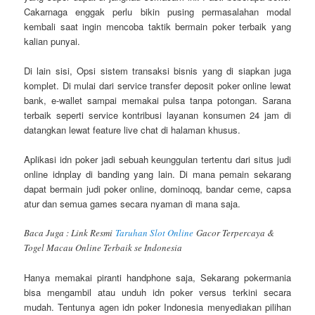
Cakarnaga enggak perlu bikin pusing permasalahan modal
kembali saat ingin mencoba taktik bermain poker terbaik yang
kalian punyai.
Di lain sisi, Opsi sistem transaksi bisnis yang di siapkan juga
komplet. Di mulai dari service transfer deposit poker online lewat
bank, e-wallet sampai memakai pulsa tanpa potongan. Sarana
terbaik seperti service kontribusi layanan konsumen 24 jam di
datangkan lewat feature live chat di halaman khusus.
Aplikasi idn poker jadi sebuah keunggulan tertentu dari situs judi
online idnplay di banding yang lain. Di mana pemain sekarang
dapat bermain judi poker online, dominoqq, bandar ceme, capsa
atur dan semua games secara nyaman di mana saja.
Baca Juga : Link Resmi
Taruhan Slot Online
Gacor Terpercaya &
Togel Macau Online Terbaik se Indonesia
Hanya memakai piranti handphone saja, Sekarang pokermania
bisa mengambil atau unduh idn poker versus terkini secara
mudah. Tentunya agen idn poker Indonesia menyediakan pilihan