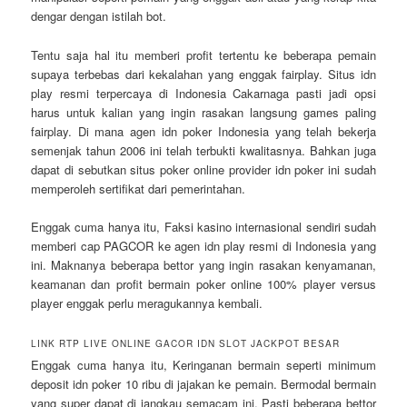
dengar dengan istilah bot.
Tentu saja hal itu memberi profit tertentu ke beberapa pemain
supaya terbebas dari kekalahan yang enggak fairplay. Situs idn
play resmi terpercaya di Indonesia Cakarnaga pasti jadi opsi
harus untuk kalian yang ingin rasakan langsung games paling
fairplay. Di mana agen idn poker Indonesia yang telah bekerja
semenjak tahun 2006 ini telah terbukti kwalitasnya. Bahkan juga
dapat di sebutkan situs poker online provider idn poker ini sudah
memperoleh sertifikat dari pemerintahan.
Enggak cuma hanya itu, Faksi kasino internasional sendiri sudah
memberi cap PAGCOR ke agen idn play resmi di Indonesia yang
ini. Maknanya beberapa bettor yang ingin rasakan kenyamanan,
keamanan dan profit bermain poker online 100% player versus
player enggak perlu meragukannya kembali.
LINK RTP LIVE ONLINE GACOR IDN SLOT JACKPOT BESAR
Enggak cuma hanya itu, Keringanan bermain seperti minimum
deposit idn poker 10 ribu di jajakan ke pemain. Bermodal bermain
yang super dapat di jangkau semacam ini. Pasti beberapa bettor