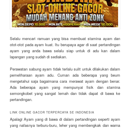
Selalu mencari ramuan yang bisa membuat stamina ayam dan
otot-otot pada ayam kuat. Itu berupaya agar di saat pertandingan
ayam yang anda bawa selalu siap untuk di adu kan dalam
lapangan yang sudah di sediakan.
Perawatan sabung ayam tidak terlalu sulit untuk dilakukan dalam
pemeliharaan ayam adu. Cuman ada beberapa yang beum
mengetahui saja bagaimana cara merawat ayam dengan benar.
Ada beberapa ayam yang mempunyai fisik dan stamina
semongkobet yang sangat lemah dan tidak dapat di bawa ke
pertandingan.
LINK ONLINE GACOR TERPERCAYA SE INDONESIA
Apalagi Ayam yang di bawa di dalam pertandingan seperti ayam
yang nafasnya terburu-buru, leher yang membengkak dan warna