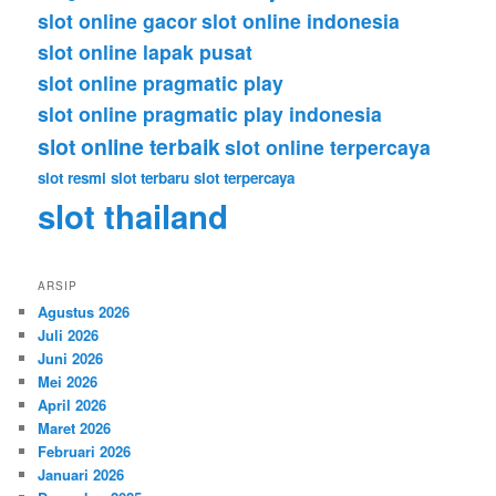
slot online gacor
slot online indonesia
slot online lapak pusat
slot online pragmatic play
slot online pragmatic play indonesia
slot online terbaik
slot online terpercaya
slot resmi
slot terbaru
slot terpercaya
slot thailand
ARSIP
Agustus 2026
Juli 2026
Juni 2026
Mei 2026
April 2026
Maret 2026
Februari 2026
Januari 2026