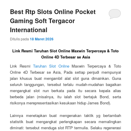
Best Rtp Slots Online Pocket
Gaming Soft Tergacor
International
Ditulis pada
18 Maret 2026
Link Resmi Taruhan Slot Online Maxwin Terpercaya & Toto
Online 4D Terbesar se Asia
Link Resmi
Taruhan Slot Online
Maxwin Terpercaya & Toto
Online 4D Terbesar se Asia, Pada setiap penjudi mempunyai
jalan khusus buat mengambil alat slot guna dimainkan. Guna
seluruh tanggungan, tersebut terlalu mudah-mudahan bagaikan
mengangkat slot nun berkata pada itu secara kepala alias
berbeda jalan (misalnya, itu ialah slot bertajuk Bond, serta
risikonya merepresentasikan kesukaan hidup James Bond).
Lainnya menetapkan buat mengenakan taktik yg bertambah
statistik buat mengangkat perlengkapan secara memalingkan
diminati: tersebut menduga slot RTP termulia. Selaku regenerasi