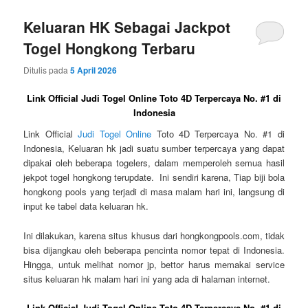
Keluaran HK Sebagai Jackpot
Togel Hongkong Terbaru
Ditulis pada
5 April 2026
Link Official Judi Togel Online Toto 4D Terpercaya No. #1 di
Indonesia
Link Official
Judi Togel Online
Toto 4D Terpercaya No. #1 di
Indonesia, Keluaran hk jadi suatu sumber terpercaya yang dapat
dipakai oleh beberapa togelers, dalam memperoleh semua hasil
jekpot togel hongkong terupdate. Ini sendiri karena, Tiap biji bola
hongkong pools yang terjadi di masa malam hari ini, langsung di
input ke tabel data keluaran hk.
Ini dilakukan, karena situs khusus dari hongkongpools.com, tidak
bisa dijangkau oleh beberapa pencinta nomor tepat di Indonesia.
Hingga, untuk melihat nomor jp, bettor harus memakai service
situs keluaran hk malam hari ini yang ada di halaman internet.
Link Official Judi Togel Online Toto 4D Terpercaya No. #1 di