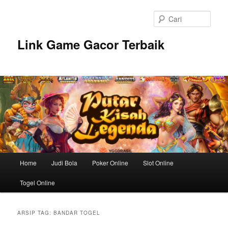
Langsung
Langsung
ke
ke
Cari
konten
konten
utama
sekunder
Link Game Gacor Terbaik
Menu
Home
Judi Bola
Poker Online
Slot Online
utama
Togel Online
ARSIP TAG:
BANDAR TOGEL