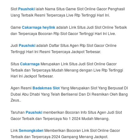
Slot
Paushoki
ialah Nama Situs Game Slot Online Gacor Penghasil
Uang Terbaik Resmi Terpercaya Live Rtp Tertinggi Hari Ini.
Game
Cakarnaga heylink
adalah Link Situs Judi Slot Online Terbaik
dan Terpercaya Bocoran Rtp Slot Gacor Tertinggi Hari Ini Live.
Judi
Paushoki
adalah Daftar Situs Agen Rtp Slot Gacor Online
Tertinggi Hari Ini Resmi Terpercaya Jackpot Terbesar.
Situs
Cakarnaga
Merupakan Link Situs Judi Slot Online Gacor
Terbaik dan Terpercaya Mudah Menang dengan Live Rtp Tertinggi
Hari Ini Jackpot Terbesar.
Agen Resmi
Badakmas Slot
Yang Merupakan Slot Yang Berpusat DI
Dubai Abu Dhabi Yang Telah Berlisensi Dan Di Resmikan Oleh Bang
Zeus..
Taruhan
Paushoki
memberikan Bocoran Info Situs Agen Judi Slot
Gacor Terbaik dan Terpercaya No 1 2024 Mudah Menang.
Link
Semongkobet
Memberikan Bocoran Link Slot Online Gacor
Terbaik dan Terpercaya 2024 Gampang Menang Jackpot.