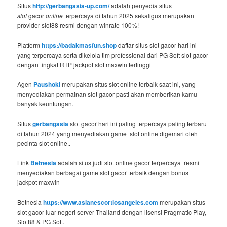
Situs
http://gerbangasia-up.com/
adalah penyedia situs
slot
gacor
online
terpercaya di tahun 2025 sekaligus merupakan
provider slot88 resmi dengan winrate 100%!
Platform
https://badakmasfun.shop
daftar situs slot gacor hari ini
yang terpercaya serta dikelola tim professional dari PG Soft slot gacor
dengan tingkat RTP jackpot slot maxwin tertinggi
Agen
Paushoki
merupakan situs slot online terbaik saat ini, yang
menyediakan permainan slot gacor pasti akan memberikan kamu
banyak keuntungan.
Situs
gerbangasia
slot gacor hari ini paling terpercaya paling terbaru
di tahun 2024 yang menyediakan game slot online digemari oleh
pecinta slot online..
Link
Betnesia
adalah situs judi slot online gacor terpercaya resmi
menyediakan berbagai game slot gacor terbaik dengan bonus
jackpot maxwin
Betnesia
https://www.asianescortlosangeles.com
merupakan situs
slot gacor luar negeri server Thailand dengan lisensi Pragmatic Play,
Slot88 & PG Soft.