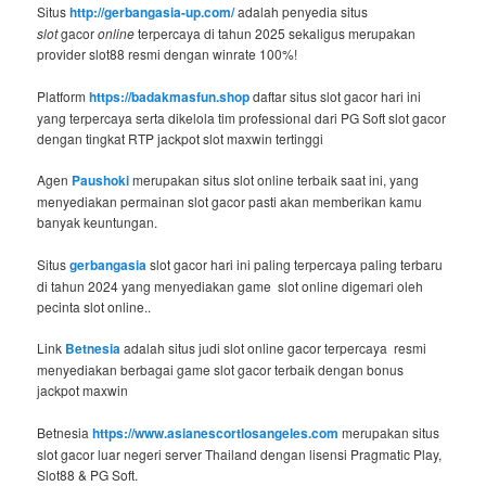
Situs
http://gerbangasia-up.com/
adalah penyedia situs
slot
gacor
online
terpercaya di tahun 2025 sekaligus merupakan
provider slot88 resmi dengan winrate 100%!
Platform
https://badakmasfun.shop
daftar situs slot gacor hari ini
yang terpercaya serta dikelola tim professional dari PG Soft slot gacor
dengan tingkat RTP jackpot slot maxwin tertinggi
Agen
Paushoki
merupakan situs slot online terbaik saat ini, yang
menyediakan permainan slot gacor pasti akan memberikan kamu
banyak keuntungan.
Situs
gerbangasia
slot gacor hari ini paling terpercaya paling terbaru
di tahun 2024 yang menyediakan game slot online digemari oleh
pecinta slot online..
Link
Betnesia
adalah situs judi slot online gacor terpercaya resmi
menyediakan berbagai game slot gacor terbaik dengan bonus
jackpot maxwin
Betnesia
https://www.asianescortlosangeles.com
merupakan situs
slot gacor luar negeri server Thailand dengan lisensi Pragmatic Play,
Slot88 & PG Soft.