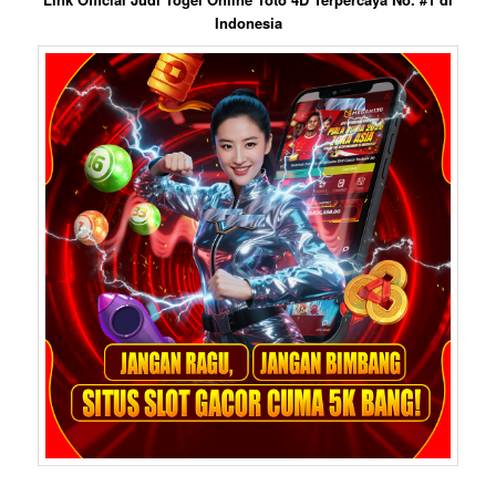
Indonesia