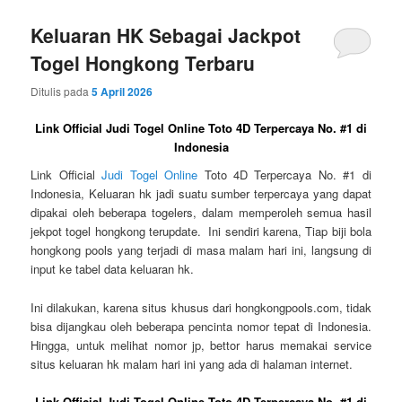
Keluaran HK Sebagai Jackpot
Togel Hongkong Terbaru
Ditulis pada
5 April 2026
Link Official Judi Togel Online Toto 4D Terpercaya No. #1 di
Indonesia
Link Official
Judi Togel Online
Toto 4D Terpercaya No. #1 di
Indonesia, Keluaran hk jadi suatu sumber terpercaya yang dapat
dipakai oleh beberapa togelers, dalam memperoleh semua hasil
jekpot togel hongkong terupdate. Ini sendiri karena, Tiap biji bola
hongkong pools yang terjadi di masa malam hari ini, langsung di
input ke tabel data keluaran hk.
Ini dilakukan, karena situs khusus dari hongkongpools.com, tidak
bisa dijangkau oleh beberapa pencinta nomor tepat di Indonesia.
Hingga, untuk melihat nomor jp, bettor harus memakai service
situs keluaran hk malam hari ini yang ada di halaman internet.
Link Official Judi Togel Online Toto 4D Terpercaya No. #1 di