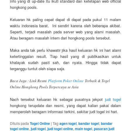
info yang di up-date itu ikuti standard dan ketetapan web official
hongkong pools.
Keluaran hk paling cepat dapat di dapat pada pukul 11 malam
waktu indonesia barat. Ini sendiri karena oleh beberapa akibat.
Seperti, terjadi masalah pada server web yang alami masalah.
Atau beragam masalah intern dari hongkong pools tersebut.
Maka anda tak perlu khawatir jika hasil keluaran hk ini hari alami
ketertinggalan result. Tiap hasil yang di publikasikan untuk
khalayak sudah pasti sah, dan nyata. Hingga tidak dapat
terganggu tuntut oleh siapa saja.
Baca Juga : Link Resmi
Platform Poker Online
Terbaik & Togel
Online Hongkong Pools Terpercaya se Asia
Nach tersebut keluaran hk sebagai pusatnya jekpot
judi togel
hongkong terupdate dan resmi, yang dapat kalian pakai dalam
memperoleh beragam informasi terkini, sekitar judi togel ini hari.
Ditulis pada
Togel Online
|
Tag
agen togel
,
bandar togel
,
bandar
togel online
,
judi togel
,
judi togel online
,
main togel
,
pasaran judi