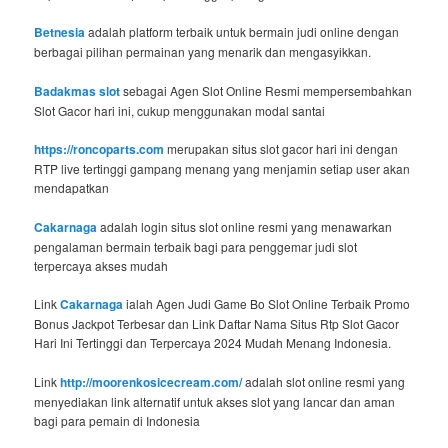
Betnesia
adalah platform terbaik untuk bermain judi online dengan
berbagai pilihan permainan yang menarik dan mengasyikkan.
Badakmas slot
sebagai Agen Slot Online Resmi mempersembahkan
Slot Gacor hari ini, cukup menggunakan modal santai
https://roncoparts.com
merupakan situs slot gacor hari ini dengan
RTP live tertinggi gampang menang yang menjamin setiap user akan
mendapatkan
Cakarnaga
adalah login situs slot online resmi yang menawarkan
pengalaman bermain terbaik bagi para penggemar judi slot
terpercaya akses mudah
Link
Cakarnaga
ialah Agen Judi Game Bo Slot Online Terbaik Promo
Bonus Jackpot Terbesar dan Link Daftar Nama Situs Rtp Slot Gacor
Hari Ini Tertinggi dan Terpercaya 2024 Mudah Menang Indonesia.
Link
http://moorenkosicecream.com/
adalah slot online resmi yang
menyediakan link alternatif untuk akses slot yang lancar dan aman
bagi para pemain di Indonesia